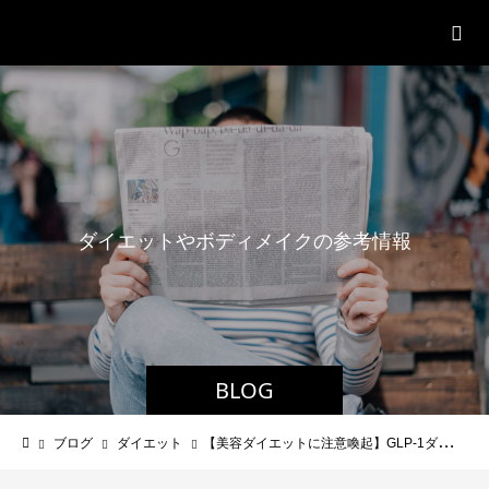
パーソナルジム「ボクノジム」
ダ
イ
エ
ッ
ト
や
ボ
デ
ィ
メ
イ
ク
の
参
考
情
報
BLOG
ブログ
ダイエット
【美容ダイエットに注意喚起】GLP-1ダイエットは危険です。GLP-1は自身の体内で作りましょう。