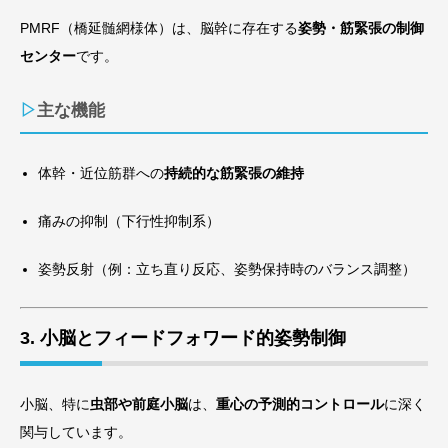
PMRF（橋延髄網様体）は、脳幹に存在する
姿勢・筋緊張の制御
センター
です。
▷主な機能
体幹・近位筋群への
持続的な筋緊張の維持
痛みの抑制（下行性抑制系）
姿勢反射（例：立ち直り反応、姿勢保持時のバランス調整）
3. 小脳とフィードフォワード的姿勢制御
小脳、特に
虫部や前庭小脳
は、
重心の予測的コントロール
に深く
関与しています。