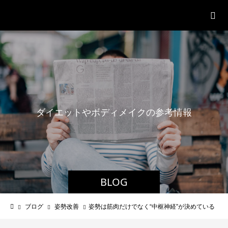
パーソナルジム「ボクノジム」
ダ
イ
エ
ッ
ト
や
ボ
デ
ィ
メ
イ
ク
の
参
考
情
報
BLOG
ブログ
姿勢改善
姿勢は筋肉だけでなく“中枢神経”が決めている