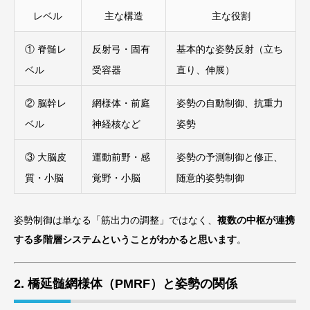
レベル
主な構造
主な役割
① 脊髄レ
反射弓・固有
基本的な姿勢反射（立ち
ベル
受容器
直り、伸展）
② 脳幹レ
網様体・前庭
姿勢の自動制御、抗重力
ベル
神経核など
姿勢
③ 大脳皮
運動前野・感
姿勢の予測制御と修正、
質・小脳
覚野・小脳
随意的姿勢制御
姿勢制御は単なる「筋出力の調整」ではなく、
複数の中枢が連携
する多階層システムということがわかると思います
。
2. 橋延髄網様体（PMRF）と姿勢の関係