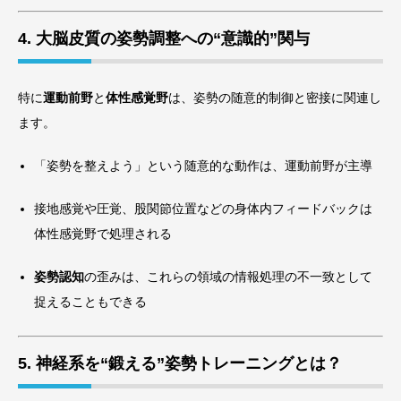
4. 大脳皮質の姿勢調整への“意識的”関与
特に
運動前野
と
体性感覚野
は、姿勢の随意的制御と密接に関連し
ます。
「姿勢を整えよう」という随意的な動作は、運動前野が主導
接地感覚や圧覚、股関節位置などの身体内フィードバックは
体性感覚野で処理される
姿勢認知
の歪みは、これらの領域の情報処理の不一致として
捉えることもできる
5. 神経系を“鍛える”姿勢トレーニングとは？