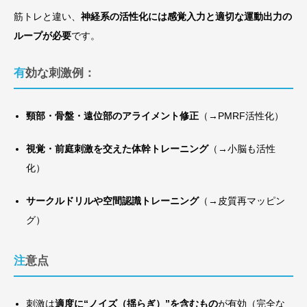
筋トレと違い、
神経系の活性化には感覚入力と適切な運動出力の
ループが必要
です。
有効な刺激例：
頸部・骨盤・遠位部のアライメント修正
（→PMRF活性化）
視覚・前庭刺激を交えた体幹トレーニング
（→小脳も活性
化）
サークルドリルや空間認識トレーニング
（→皮質再マッピン
グ）
注意点
刺激は
適度に“ノイズ（揺らぎ）”を含むもの
が有効（完全な