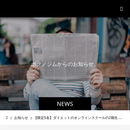
パーソナルジム「ボクノジム」
ボ
ク
ノ
ジ
ム
か
ら
の
お
知
ら
せ
。
NEWS
お知らせ
【限定5名】ダイエットのオンラインスクールの2期生を募集します。