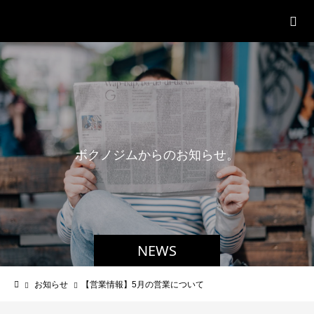
パーソナルジム「ボクノジム」
ボ
ク
ノ
ジ
ム
か
ら
の
お
知
ら
せ
。
NEWS
お知らせ
【営業情報】5月の営業について