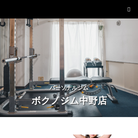
パーソナルジム「ボクノジム」
パ
ー
ソ
ナ
ル
ジ
ム
ボクノジム中野店