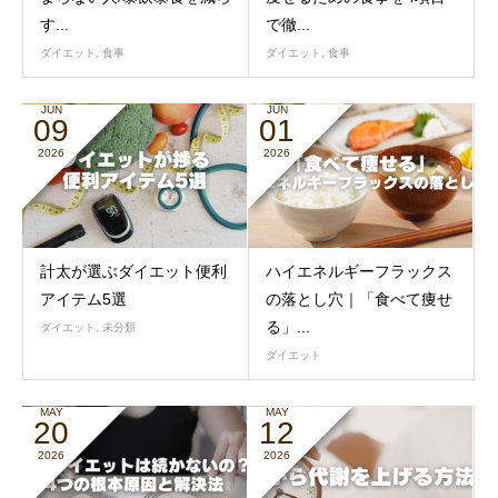
す...
で徹...
ダイエット
,
食事
ダイエット
,
食事
JUN
JUN
09
01
2026
2026
計太が選ぶダイエット便利
ハイエネルギーフラックス
アイテム5選
の落とし穴｜「食べて痩せ
る」...
ダイエット
,
未分類
ダイエット
MAY
MAY
20
12
2026
2026