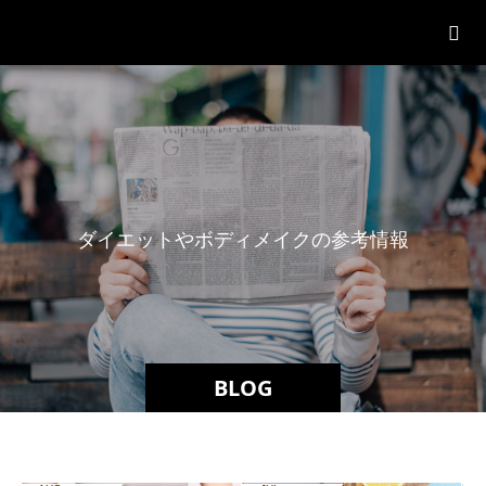
パーソナルジム「ボクノジム」
ダ
イ
エ
ッ
ト
や
ボ
デ
ィ
メ
イ
ク
の
参
考
情
報
BLOG