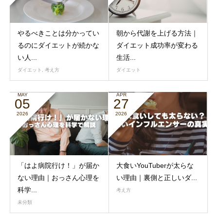
やるべきことは分かってい
朝から代謝を上げる方法｜
るのにダイエットが続かな
ダイエット成功率が変わる
い人...
生活...
ダイエット
,
考え方
ダイエット
MAY
APR
05
27
2026
2026
「はよ病院行け！」が届か
大食いYouTuberが太らな
ない理由｜おっさん心理を
い理由｜裏側と正しいダ...
科学...
考え方
未分類