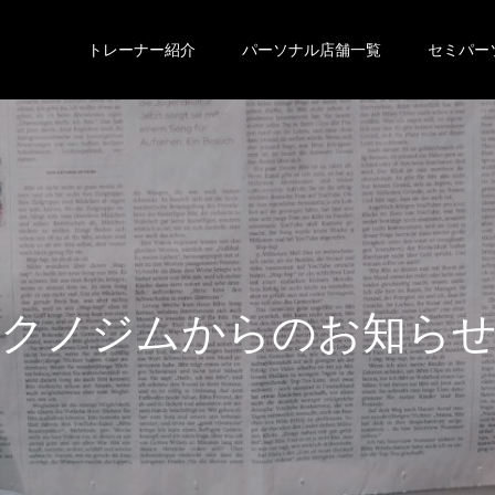
トレーナー紹介
パーソナル店舗一覧
セミパー
ク
ノ
ジ
ム
か
ら
の
お
知
ら