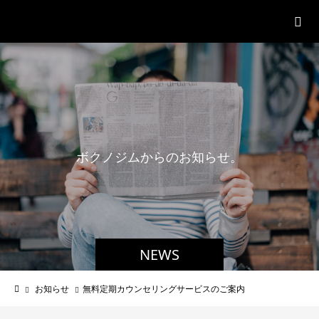
パーソナルジム「ボクノジム」
ボ
ク
ノ
ジ
ム
か
ら
の
お
知
ら
せ
。
NEWS
お知らせ
無料定期カウンセリングサービスのご案内