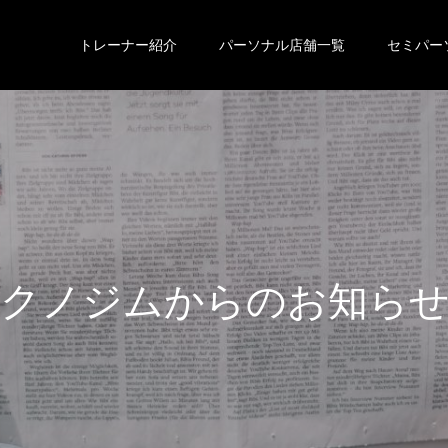
トレーナー紹介
パーソナル店舗一覧
セミパー
ク
ノ
ジ
ム
か
ら
の
お
知
ら