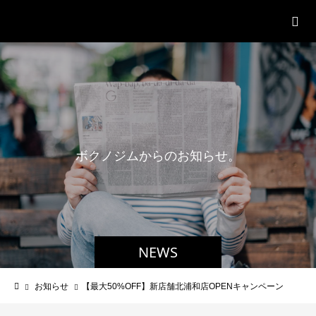
パーソナルジム「ボクノジム」
ボ
ク
ノ
ジ
ム
か
ら
の
お
知
ら
せ
。
NEWS
お知らせ
【最大50%OFF】新店舗北浦和店OPENキャンペーン