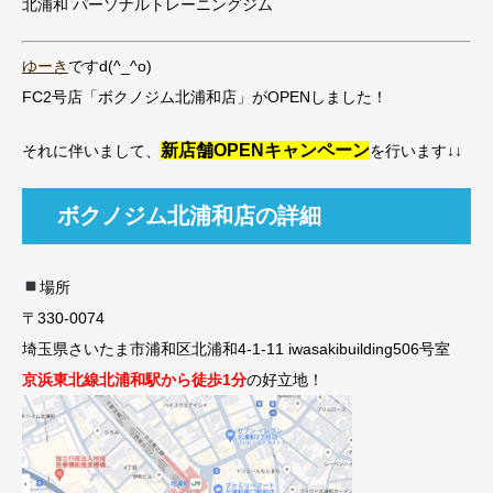
北浦和 パーソナルトレーニングジム
ゆーき
ですd(^_^o)
FC2号店「ボクノジム北浦和店」がOPENしました！
新店舗OPENキャンペーン
それに伴いまして、
を行います↓↓
ボクノジム北浦和店の詳細
場所
〒330-0074
埼玉県さいたま市浦和区北浦和
4-1-11 iwasakibuilding506
号室
京浜東北線北浦和駅から徒歩1分
の好立地！