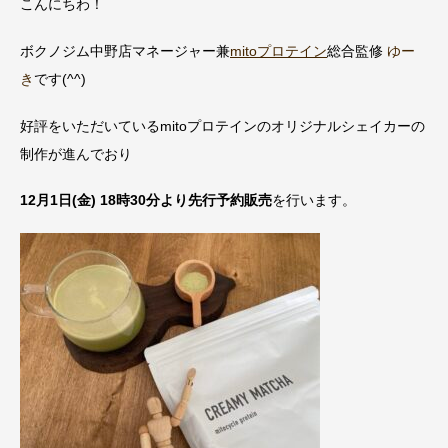
こんにちわ！
ボクノジム中野店マネージャー兼
mitoプロテイン
総合監修
ゆー
き
です(^^)
好評をいただいているmitoプロテインのオリジナルシェイカーの
制作が進んでおり
12月1日(金) 18時30分より先行予約販売
を行います。