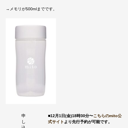
→メモリが500mlまでです。
申
■12月1日(金)18時30分〜
こちらのmito公
し
式サイト
より先行予約が可能です。
込