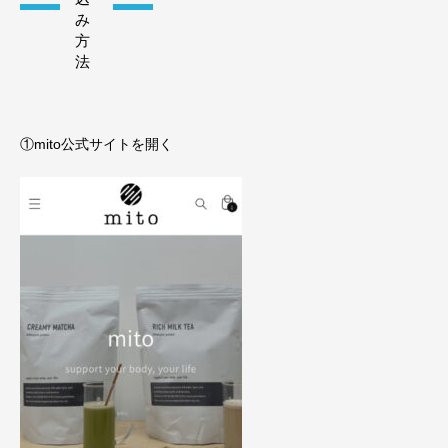
み
方
法
①mito公式サイトを開く