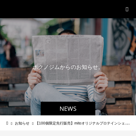
パーソナルジム「ボクノジム」
ボ
ク
ノ
ジ
ム
か
ら
の
お
知
ら
せ
。
NEWS
お知らせ
【100個限定先行販売】mitoオリジナルプロテインシェイカー