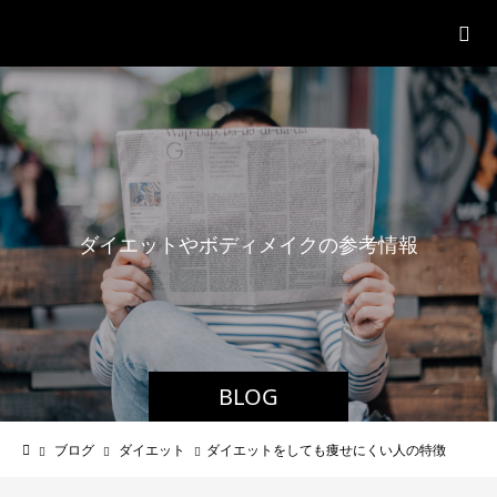
パーソナルジム「ボクノジム」
ダ
イ
エ
ッ
ト
や
ボ
デ
ィ
メ
イ
ク
の
参
考
情
報
BLOG
ブログ
ダイエット
ダイエットをしても痩せにくい人の特徴