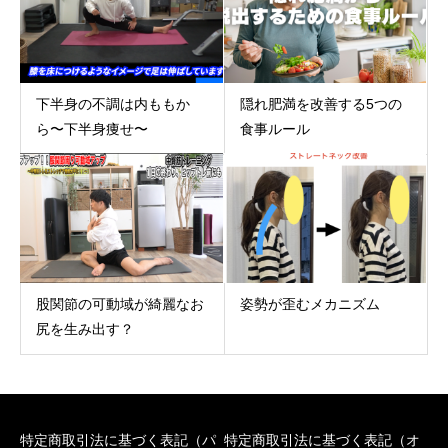
下半身の不調は内ももか
隠れ肥満を改善する5つの
ら〜下半身痩せ〜
食事ルール
姿勢が歪むメカニズム
股関節の可動域が綺麗なお
尻を生み出す？
特定商取引法に基づく表記（パ
特定商取引法に基づく表記（オ