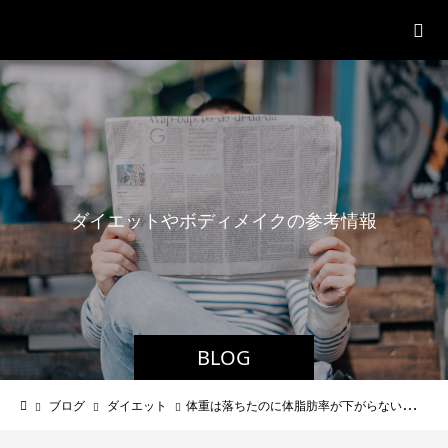
パーソナルジム「ボクノジム」
ダ
イ
エ
ッ
ト
や
ボ
デ
ィ
メ
イ
ク
の
参
考
情
報
BLOG
ブログ
ダイエット
体重は落ちたのに体脂肪率が下がらない理由と正しい対策を徹底解説