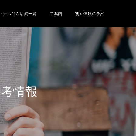
ソナルジム店舗一覧
ご案内
初回体験の予約
参
考
情
報