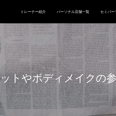
トレーナー紹介
パーソナル店舗一覧
セミパー
エ
ッ
ト
や
ボ
デ
ィ
メ
イ
ク
の