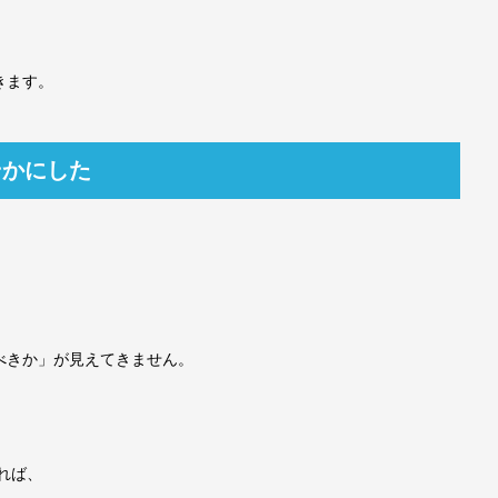
きます。
そかにした
べきか」が見えてきません。
れば、