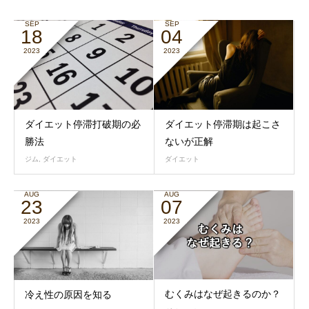
SEP
SEP
18
04
2023
2023
ダイエット停滞打破期の必
ダイエット停滞期は起こさ
勝法
ないが正解
ジム
,
ダイエット
ダイエット
AUG
AUG
23
07
2023
2023
むくみはなぜ起きるのか？
冷え性の原因を知る