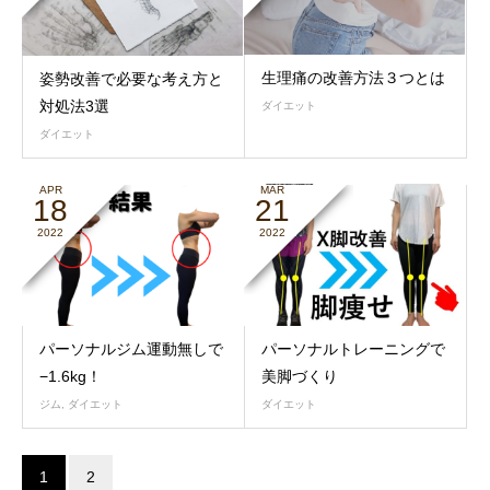
生理痛の改善方法３つとは
姿勢改善で必要な考え方と
対処法3選
ダイエット
ダイエット
APR
MAR
18
21
2022
2022
パーソナルジム運動無しで
パーソナルトレーニングで
−1.6kg！
美脚づくり
ジム
,
ダイエット
ダイエット
1
2