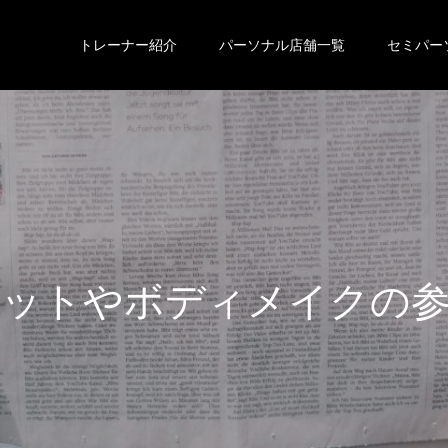
トレーナー紹介
パーソナル店舗一覧
セミパー
エ
ッ
ト
や
ボ
デ
ィ
メ
イ
ク
の