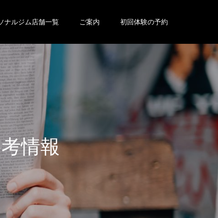
ソナルジム店舗一覧
ご案内
初回体験の予約
参
考
情
報