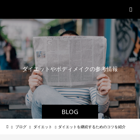
パーソナルジム「ボクノジム」
ダ
イ
エ
ッ
ト
や
ボ
デ
ィ
メ
イ
ク
の
参
考
情
報
BLOG
ブログ
ダイエット
ダイエットを継続するためのコツを紹介