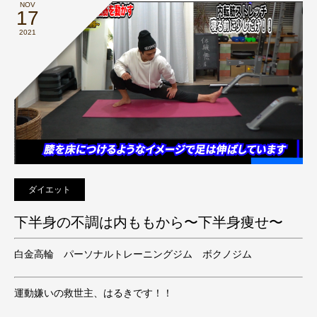
NOV
17
2021
ダイエット
下半身の不調は内ももから〜下半身痩せ〜
白金高輪 パーソナルトレーニングジム ボクノジム
運動嫌いの救世主、はるきです！！