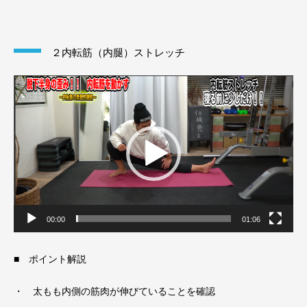
２内転筋（内腿）ストレッチ
動
画
プ
レ
ー
ヤ
ー
00:00
01:06
■ ポイント解説
・ 太もも内側の筋肉が伸びていることを確認