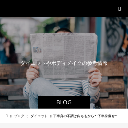
パーソナルジム「ボクノジム」
ダ
イ
エ
ッ
ト
や
ボ
デ
ィ
メ
イ
ク
の
参
考
情
報
BLOG
ブログ
ダイエット
下半身の不調は内ももから〜下半身痩せ〜