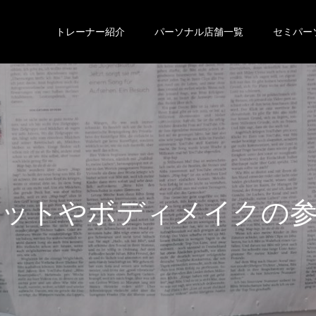
トレーナー紹介
パーソナル店舗一覧
セミパー
エ
ッ
ト
や
ボ
デ
ィ
メ
イ
ク
の