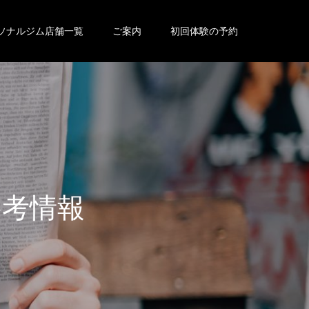
ソナルジム店舗一覧
ご案内
初回体験の予約
参
考
情
報