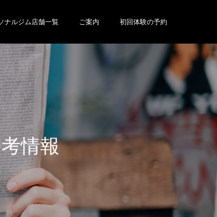
ソナルジム店舗一覧
ご案内
初回体験の予約
参
考
情
報