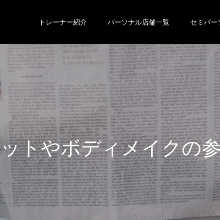
トレーナー紹介
パーソナル店舗一覧
セミパー
エ
ッ
ト
や
ボ
デ
ィ
メ
イ
ク
の