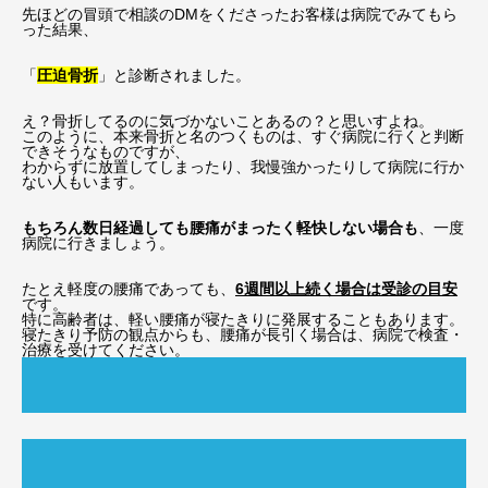
先ほどの冒頭で相談のDMをくださったお客様は病院でみてもら
った結果、
「
圧迫骨折
」と診断されました。
え？骨折してるのに気づかないことあるの？と思いすよね。
このように、本来骨折と名のつくものは、すぐ病院に行くと判断
できそうなものですが、
わからずに放置してしまったり、我慢強かったりして病院に行か
ない人もいます。
もちろん数日経過しても腰痛がまったく軽快しない場合も
、一度
病院に行きましょう。
たとえ軽度の腰痛であっても、
6週間以上続く場合は受診の目安
です。
特に高齢者は、軽い腰痛が寝たきりに発展することもあります。
寝たきり予防の観点からも、腰痛が長引く場合は、病院で検査・
治療を受けてください。