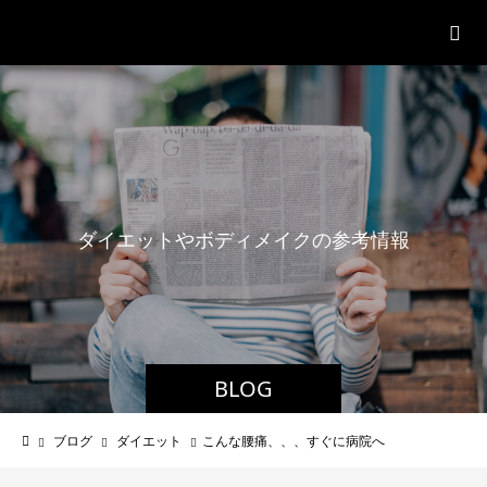
パーソナルジム「ボクノジム」
ダ
イ
エ
ッ
ト
や
ボ
デ
ィ
メ
イ
ク
の
参
考
情
報
BLOG
ブログ
ダイエット
こんな腰痛、、、すぐに病院へ