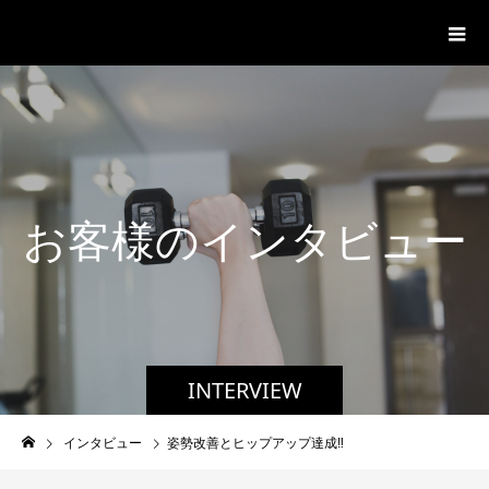
パーソナルジム「ボクノジム」
お
客
様
の
イ
ン
タ
ビ
ュ
ー
INTERVIEW
インタビュー
姿勢改善とヒップアップ達成‼︎