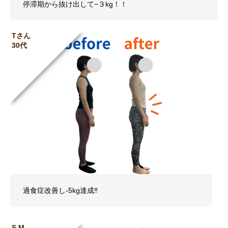
停滞期から抜け出して−３kg！！
Tさん
30代
過食症改善し-5kg達成‼︎
S.M