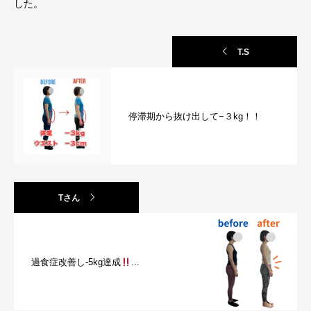
した。
T.S
停滞期から抜け出して−３kg！！
Tさん
過食症改善し-5kg達成
...