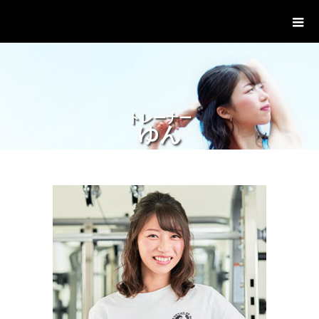
パーソナルジム「ボクノジム」
ト
レ
ー
ナ
ー
ゆん