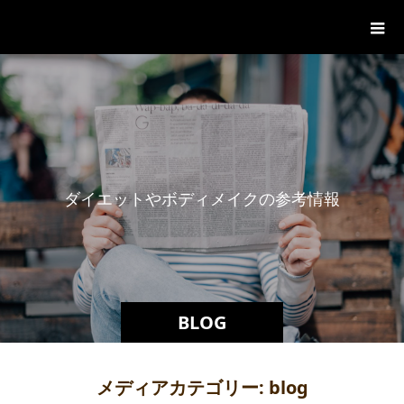
パーソナルジム「ボクノジム」
ダ
イ
エ
ッ
ト
や
ボ
デ
ィ
メ
イ
ク
の
参
考
情
報
BLOG
メディアカテゴリー:
blog