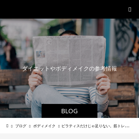
パーソナルジム「ボクノジム」
ダ
イ
エ
ッ
ト
や
ボ
デ
ィ
メ
イ
ク
の
参
考
情
報
BLOG
ブログ
ボディメイク
ピラティスだけじゃ足りない。筋トレだけでも足りない理由