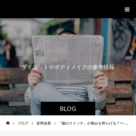
パーソナルジム「ボクノジム」
ダ
イ
エ
ッ
ト
や
ボ
デ
ィ
メ
イ
ク
の
参
考
情
報
BLOG
ブログ
姿勢改善
「脳のスイッチ」が痛みを和らげる？〜橋延髄網様体（PMRF）の働きとは〜