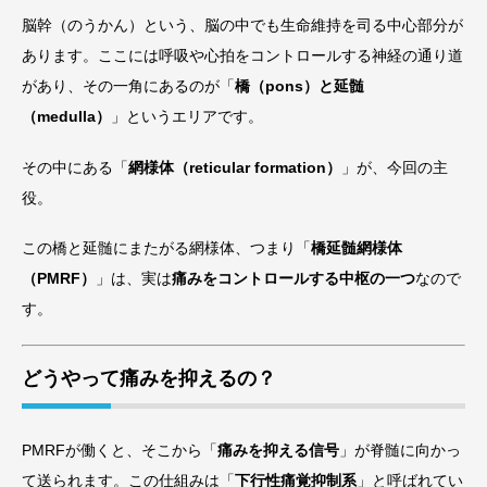
脳幹（のうかん）という、脳の中でも生命維持を司る中心部分が
あります。ここには呼吸や心拍をコントロールする神経の通り道
があり、その一角にあるのが「
橋（pons）と延髄
（medulla）
」というエリアです。
その中にある「
網様体（reticular formation）
」が、今回の主
役。
この橋と延髄にまたがる網様体、つまり「
橋延髄網様体
（PMRF）
」は、実は
痛みをコントロールする中枢の一つ
なので
す。
どうやって痛みを抑えるの？
PMRFが働くと、そこから「
痛みを抑える信号
」が脊髄に向かっ
て送られます。この仕組みは「
下行性痛覚抑制系
」と呼ばれてい