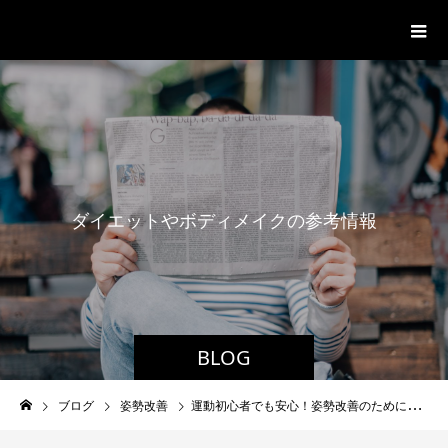
パーソナルジム「ボクノジム」
ダ
イ
エ
ッ
ト
や
ボ
デ
ィ
メ
イ
ク
の
参
考
情
報
BLOG
ブログ
姿勢改善
運動初心者でも安心！姿勢改善のために必要なことを解説します