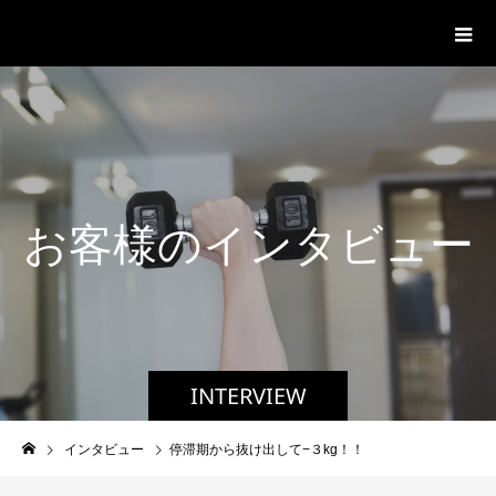
パーソナルジム「ボクノジム」
お
客
様
の
イ
ン
タ
ビ
ュ
ー
INTERVIEW
インタビュー
停滞期から抜け出して−３kg！！