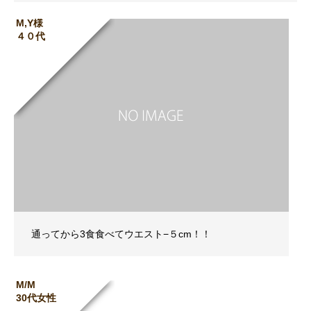
M,Y様
４０代
通ってから3食食べてウエスト−５cm！！
M/M
30代女性