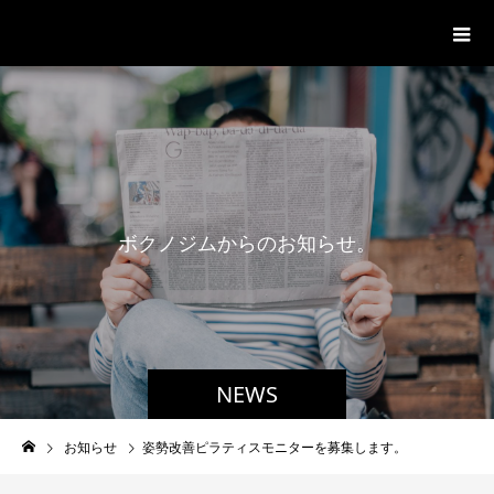
パーソナルジム「ボクノジム」
ボ
ク
ノ
ジ
ム
か
ら
の
お
知
ら
せ
。
NEWS
お知らせ
姿勢改善ピラティスモニターを募集します。