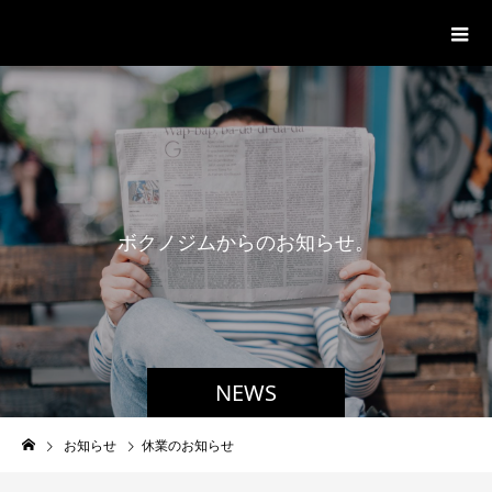
パーソナルジム「ボクノジム」
ボ
ク
ノ
ジ
ム
か
ら
の
お
知
ら
せ
。
NEWS
お知らせ
休業のお知らせ