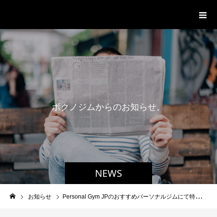
パーソナルジム「ボクノジム」
ボ
ク
ノ
ジ
ム
か
ら
の
お
知
ら
せ
。
NEWS
お知らせ
Personal Gym JPのおすすめパーソナルジムにて特集されました！