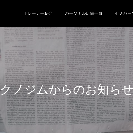
トレーナー紹介
パーソナル店舗一覧
セミパー
ク
ノ
ジ
ム
か
ら
の
お
知
ら