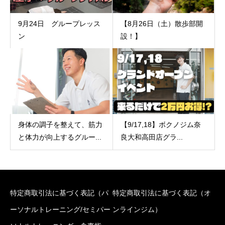
9月24日 グループレッス
【8月26日（土）散歩部開
ン
設！】
【9/17,18】ボクノジム奈
身体の調子を整えて、筋力
良大和高田店グラ...
と体力が向上するグルー...
特定商取引法に基づく表記（パ
特定商取引法に基づく表記（オ
ーソナルトレーニング/セミパー
ンラインジム）