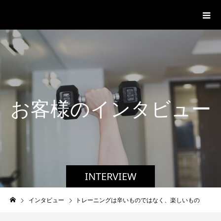
パーソナルジム「ボクノジム」
お
客
様
の
イ
ン
タ
ビ
ュ
ー
INTERVIEW
インタビュー
トレーニングは辛いものではなく、楽しいもの