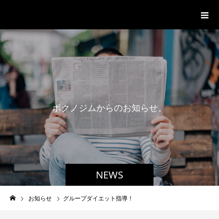
パーソナルジム「ボクノジム」
ボ
ク
ノ
ジ
ム
か
ら
の
お
知
ら
せ
。
NEWS
お知らせ
グループダイエット指導！