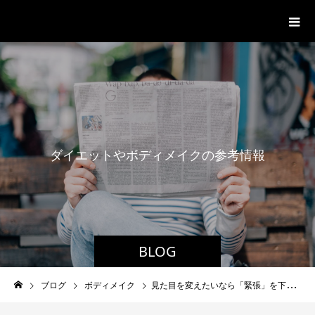
パーソナルジム「ボクノジム」
ダ
イ
エ
ッ
ト
や
ボ
デ
ィ
メ
イ
ク
の
参
考
情
報
BLOG
ブログ
ボディメイク
見た目を変えたいなら「緊張」を下げよう