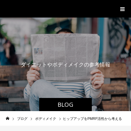
パーソナルジム「ボクノジム」
ダ
イ
エ
ッ
ト
や
ボ
デ
ィ
メ
イ
ク
の
参
考
情
報
BLOG
ブログ
ボディメイク
ヒップアップをPMRF活性から考える