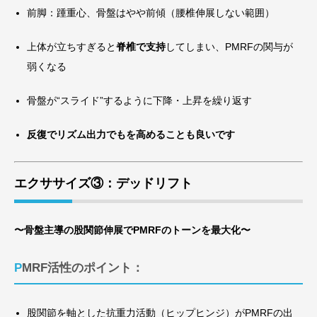
前脚：踵重心、骨盤はやや前傾（腰椎伸展しない範囲）
上体が立ちすぎると
脊椎で支持
してしまい、PMRFの関与が
弱くなる
骨盤が“スライド”するように下降・上昇を繰り返す
反復でリズム出力でもを高めることも良いです
エクササイズ③：デッドリフト
〜骨盤主導の股関節伸展でPMRFのトーンを最大化〜
PMRF活性のポイント：
股関節を軸とした抗重力活動（ヒップヒンジ）がPMRFの出