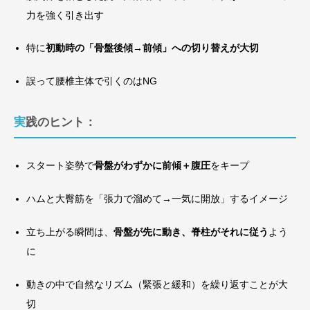
力を強く引き出す
特に
初動時の「骨盤後傾→前傾」への切り替えが大切
誤って腰椎主体で引くのはNG
実践のヒント：
スタート姿勢で
骨盤がわずかに前傾＋腹圧
をキープ
ハムと大臀筋を「張力で溜めて→一気に開放」するイメージ
立ち上がる瞬間は、
骨盤が先に動き、脊柱がそれに従う
よう
に
動きの中で自然なリズム（緊張と緩和）を繰り返すことが大
切