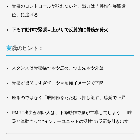
骨盤のコントロールが取れないと、出力は「腰椎伸展筋優
位」に逃げる
下ろす動作で緊張→上がりで反射的に臀筋が発火
実践のヒント：
スタンスは骨盤幅〜やや広め、つま先やや外旋
骨盤が後傾しすぎず、やや前傾
イメージ
で下降
座るのではなく「股関節をたたむ→押し返す」感覚で上昇
PMRF出力が弱い人は、下降動作で腰が主導してしまう → 呼
吸と連動させて“インナーユニットの活性”の反応を引き出す