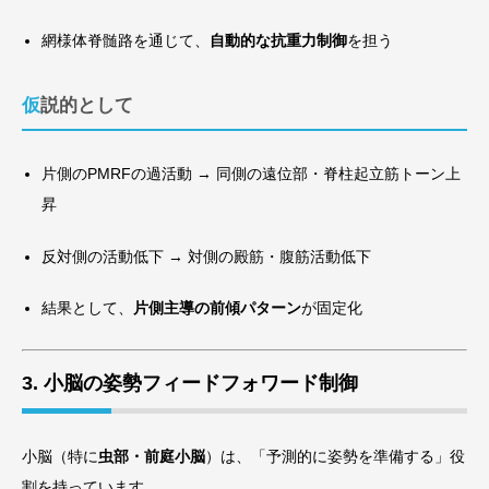
網様体脊髄路を通じて、
自動的な抗重力制御
を担う
仮説的として
片側のPMRFの過活動 → 同側の遠位部・脊柱起立筋トーン上
昇
反対側の活動低下 → 対側の殿筋・腹筋活動低下
結果として、
片側主導の前傾パターン
が固定化
3. 小脳の姿勢フィードフォワード制御
小脳（特に
虫部・前庭小脳
）は、「予測的に姿勢を準備する」役
割を持っています。