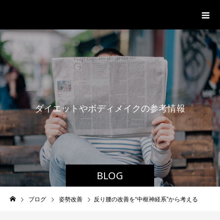
パーソナルジム「ボクノジム」
ダ
イ
エ
ッ
ト
や
ボ
デ
ィ
メ
イ
ク
の
参
考
情
報
BLOG
ブログ
姿勢改善
反り腰の改善を“中枢神経系”から考える