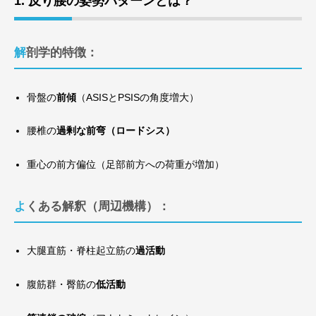
1. 反り腰の姿勢パターンとは？
解剖学的特徴：
骨盤の
前傾
（ASISとPSISの角度増大）
腰椎の
過剰な前弯（ロードシス）
重心の前方偏位（足部前方への荷重が増加）
よくある解釈（周辺機構）：
大腿直筋・脊柱起立筋の
過活動
腹筋群・臀筋の
低活動