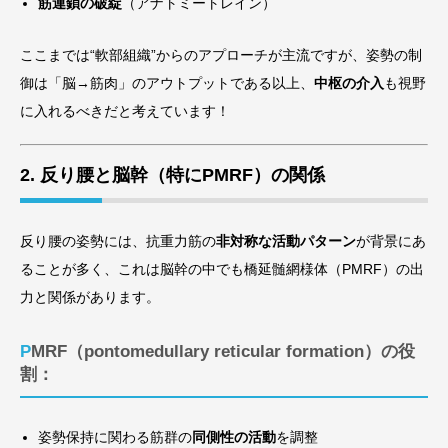
筋連鎖の破綻
（アナトミートレイン）
ここまでは“軟部組織”からのアプローチが主流ですが、姿勢の制
御は「脳→筋肉」のアウトプットである以上、
中枢の介入
も視野
に入れるべきだと考えています！
2. 反り腰と脳幹（特にPMRF）の関係
反り腰の姿勢には、抗重力筋の
非対称な活動パターン
が背景にあ
ることが多く、これは脳幹の中でも橋延髄網様体（PMRF）の出
力と関係があります。
PMRF（pontomedullary reticular formation）の役
割：
姿勢保持に関わる筋群の
同側性の活動
を調整