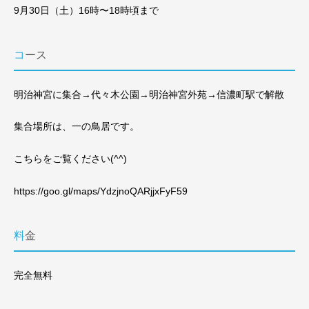
9月30日（土）16時〜18時頃まで
コース
明治神宮に集合→代々木公園→明治神宮外苑→信濃町駅で解散
集合場所は、一の鳥居です。
こちらをご覧ください(^^)
https://goo.gl/maps/YdzjnoQARjjxFyF59
料金
完全無料