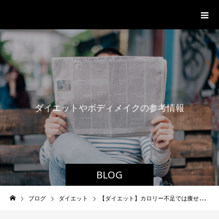
パーソナルジム「ボクノジム」
ダ
イ
エ
ッ
ト
や
ボ
デ
ィ
メ
イ
ク
の
参
考
情
報
BLOG
ブログ
ダイエット
【ダイエット】カロリー不足では痩せられなくなる理由