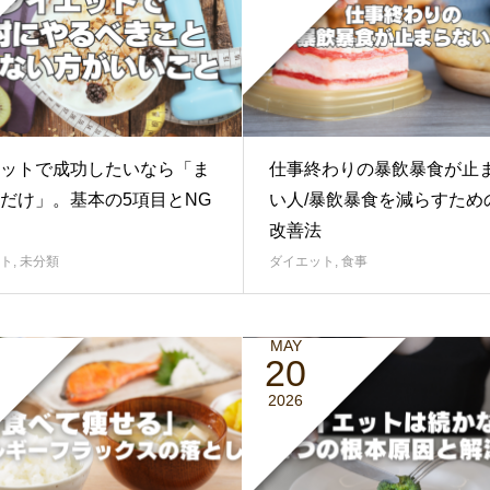
ットで成功したいなら「ま
仕事終わりの暴飲暴食が止
だけ」。基本の5項目とNG
い人/暴飲暴食を減らすため
改善法
ト
,
未分類
ダイエット
,
食事
MAY
20
2026