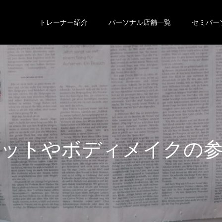
トレーナー紹介
パーソナル店舗一覧
セミパー
エ
ッ
ト
や
ボ
デ
ィ
メ
イ
ク
の