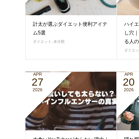
計太が選ぶダイエット便利アイテ
ハイエ
ム5選
し穴｜
る人の
ダイエット
,
未分類
ダイエッ
APR
APR
27
20
2026
2026