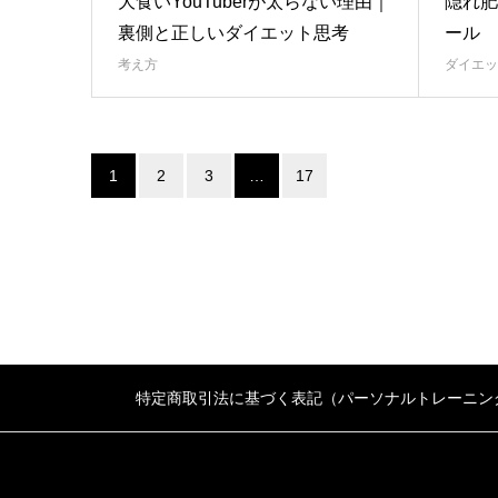
大食いYouTuberが太らない理由｜
隠れ肥
裏側と正しいダイエット思考
ール
考え方
ダイエッ
1
2
3
…
17
特定商取引法に基づく表記（パーソナルトレーニン