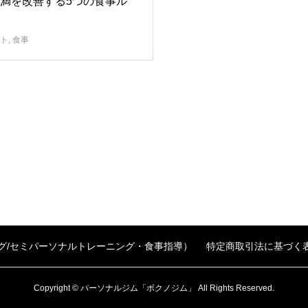
満を改善する5つの食事ル
ト
,
食事
グ/セミパーソナルトレーニング・食事指導）
特定商取引法に基づく
Copyright © パーソナルジム「ボクノジム」 All Rights Reserved.