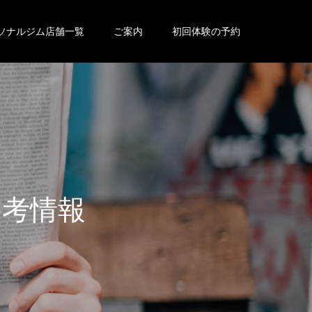
ソナルジム店舗一覧
ご案内
初回体験の予約
参
考
情
報