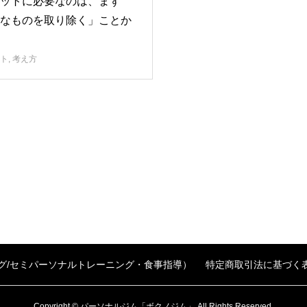
ットに必要なのは、まず
なものを取り除く」ことか
ト
,
考え方
グ/セミパーソナルトレーニング・食事指導）
特定商取引法に基づく
Copyright © パーソナルジム「ボクノジム」 All Rights Reserved.