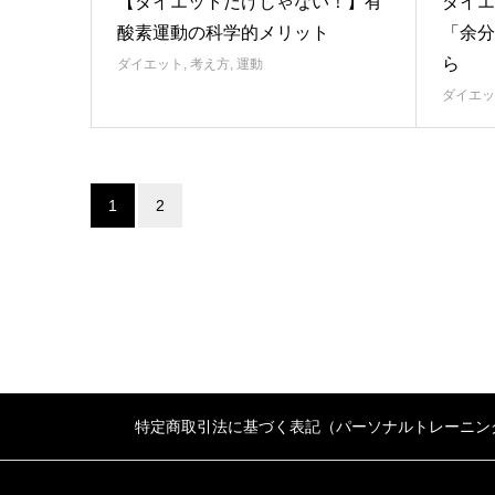
【ダイエットだけじゃない！】有
ダイエ
酸素運動の科学的メリット
「余分
ら
ダイエット
,
考え方
,
運動
ダイエッ
1
2
特定商取引法に基づく表記（パーソナルトレーニン