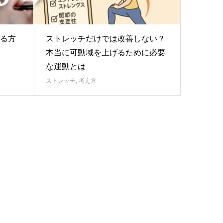
する方
ストレッチだけでは改善しない？
本当に可動域を上げるために必要
な運動とは
ストレッチ
,
考え方