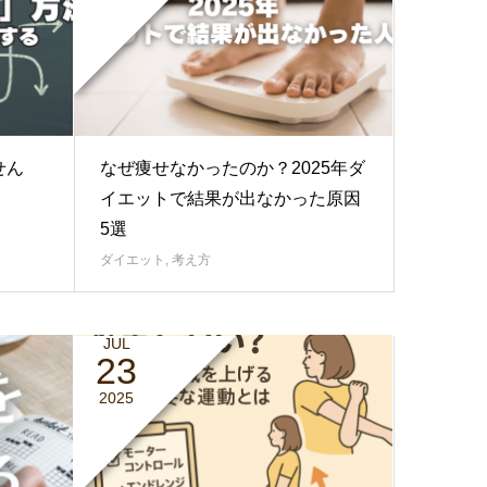
せん
なぜ痩せなかったのか？2025年ダ
イエットで結果が出なかった原因
5選
ダイエット
,
考え方
JUL
23
2025