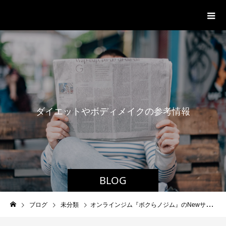
パーソナルジム「ボクノジム」
ダ
イ
エ
ッ
ト
や
ボ
デ
ィ
メ
イ
ク
の
参
考
情
報
BLOG
ブログ
未分類
オンラインジム『ボクらノジム』のNewサイト!!