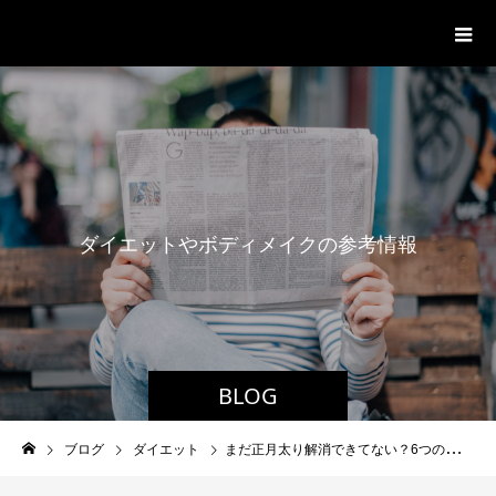
パーソナルジム「ボクノジム」
ダ
イ
エ
ッ
ト
や
ボ
デ
ィ
メ
イ
ク
の
参
考
情
報
BLOG
ブログ
ダイエット
まだ正月太り解消できてない？6つの対処法