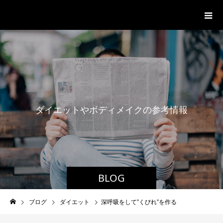
パーソナルジム「ボクノジム」
ダ
イ
エ
ッ
ト
や
ボ
デ
ィ
メ
イ
ク
の
参
考
情
報
BLOG
ブログ
ダイエット
深呼吸をして”くびれ”を作る