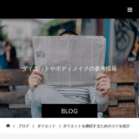
パーソナルジム「ボクノジム」
ダ
イ
エ
ッ
ト
や
ボ
デ
ィ
メ
イ
ク
の
参
考
情
報
BLOG
ブログ
ダイエット
ダイエットを継続するためのコツを紹介