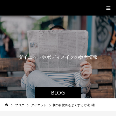
パーソナルジム「ボクノジム」
ダ
イ
エ
ッ
ト
や
ボ
デ
ィ
メ
イ
ク
の
参
考
情
報
BLOG
ブログ
ダイエット
朝の目覚めをよくする方法3選