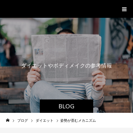
パーソナルジム「ボクノジム」
ダ
イ
エ
ッ
ト
や
ボ
デ
ィ
メ
イ
ク
の
参
考
情
報
BLOG
ブログ
ダイエット
姿勢が歪むメカニズム