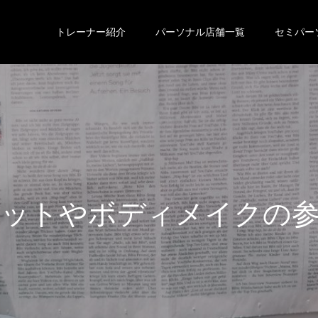
トレーナー紹介
パーソナル店舗一覧
セミパー
エ
ッ
ト
や
ボ
デ
ィ
メ
イ
ク
の