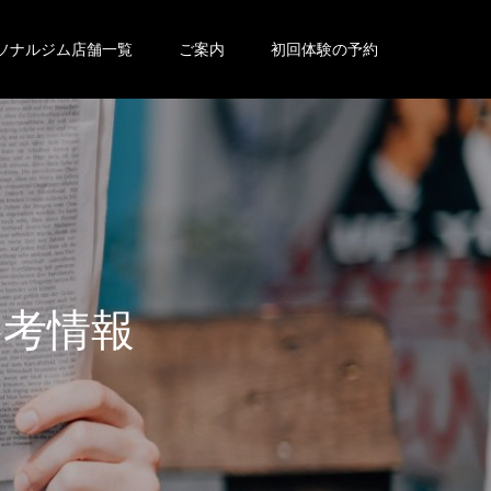
ソナルジム店舗一覧
ご案内
初回体験の予約
参
考
情
報