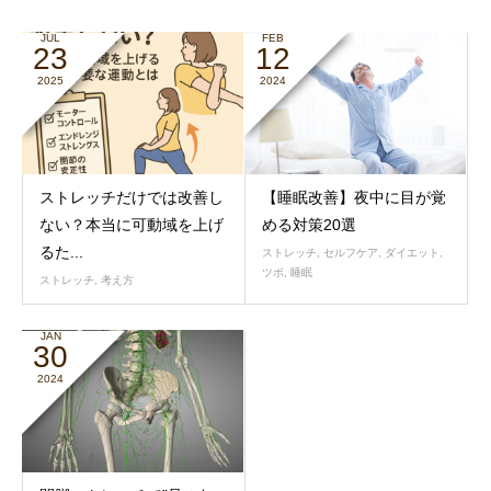
JUL
FEB
23
12
2025
2024
ストレッチだけでは改善し
【睡眠改善】夜中に目が覚
ない？本当に可動域を上げ
める対策20選
るた...
ストレッチ
,
セルフケア
,
ダイエット
,
ツボ
,
睡眠
ストレッチ
,
考え方
JAN
30
2024