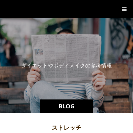
パーソナルジム「ボクノジム」
ダ
イ
エ
ッ
ト
や
ボ
デ
ィ
メ
イ
ク
の
参
考
情
報
BLOG
ストレッチ